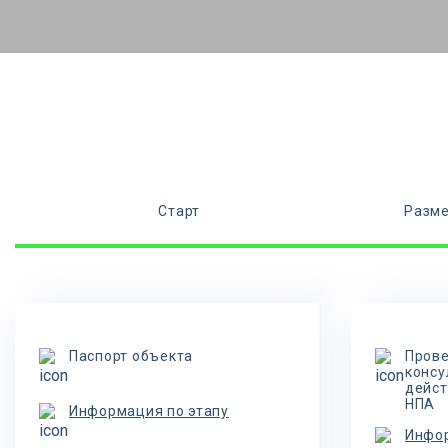
Старт
Разме
Паспорт объекта
Прове
консу
дейст
НПА
Информация по этапу
Инфор