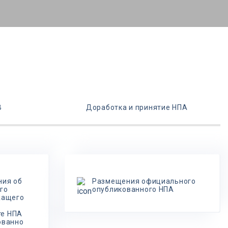
В
Доработка и принятие НПА
ния об
Размещения официального
го
опубликованного НПА
жащего
те НПА
ованно