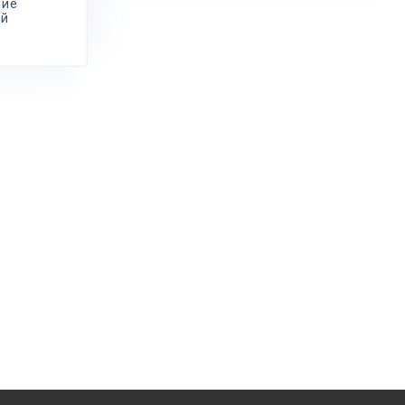
ние
ой