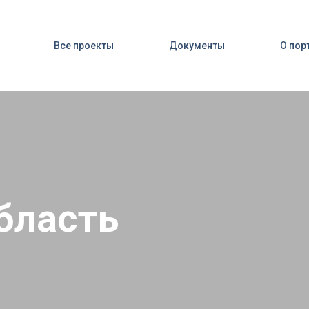
Все проекты
Документы
О пор
бласть