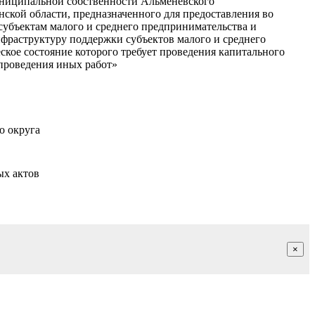
униципальной собственности Альменевского
ской области, предназначенного для предоставления во
 субъектам малого и среднего предпринимательства и
фраструктуру поддержки субъектов малого и среднего
ское состояние которого требует проведения капитального
проведения иных работ»
о округа
ых актов
×