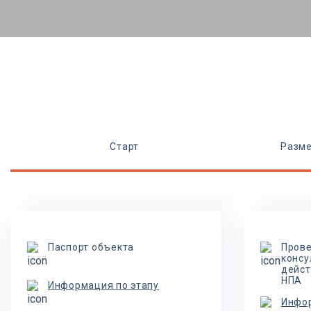
Старт
Разме
Паспорт объекта
Прове
консу
дейст
НПА
Информация по этапу
Инфор