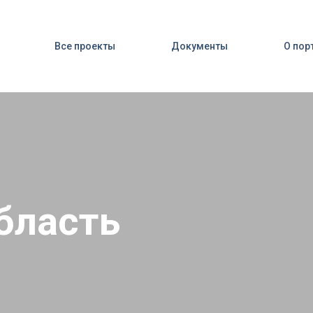
Все проекты
Документы
О пор
бласть