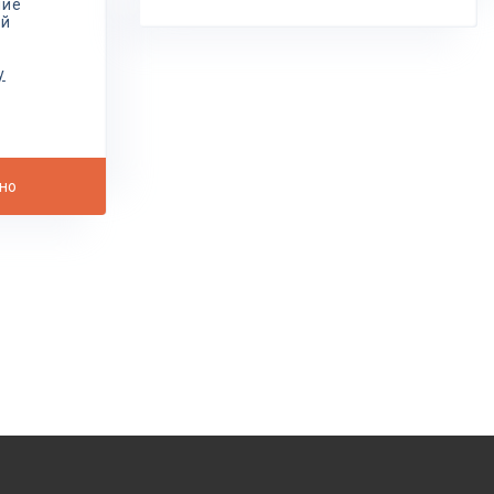
ние
ой
у
но