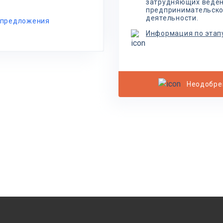
затрудняющих веде
предпринимательск
деятельности.
 предложения
Информация по этап
Неодобре