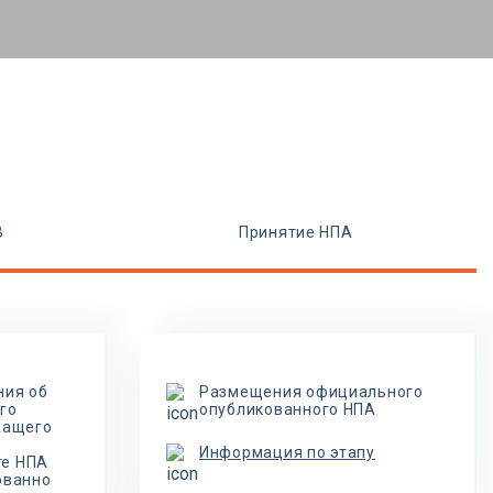
В
Принятие НПА
ния об
Размещения официального
го
опубликованного НПА
жащего
Информация по этапу
те НПА
ованно