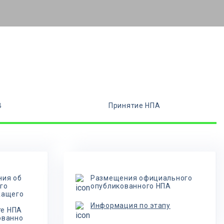
В
Принятие НПА
ния об
Размещения официального
го
опубликованного НПА
жащего
Информация по этапу
те НПА
ованно