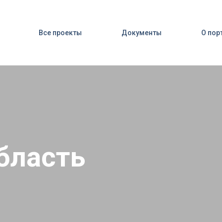
Все проекты
Документы
О пор
бласть