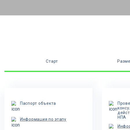
Старт
Разме
Паспорт объекта
Прове
консу
дейст
НПА
Информация по этапу
Инфор