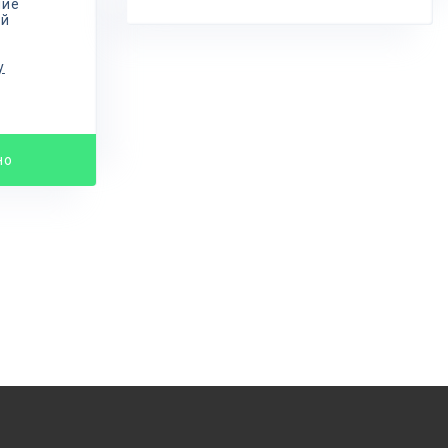
ние
ой
у
но