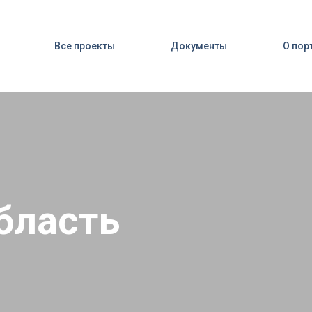
Все проекты
Документы
О пор
бласть