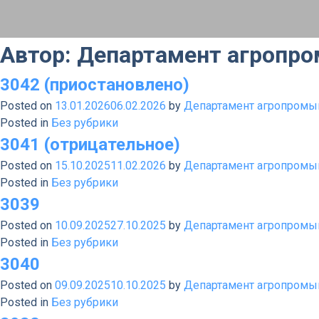
Автор:
Департамент агропр
3042 (приостановлено)
Posted on
13.01.2026
06.02.2026
by
Департамент агропромы
Posted in
Без рубрики
3041 (отрицательное)
Posted on
15.10.2025
11.02.2026
by
Департамент агропромы
Posted in
Без рубрики
3039
Posted on
10.09.2025
27.10.2025
by
Департамент агропромы
Posted in
Без рубрики
3040
Posted on
09.09.2025
10.10.2025
by
Департамент агропромы
Posted in
Без рубрики