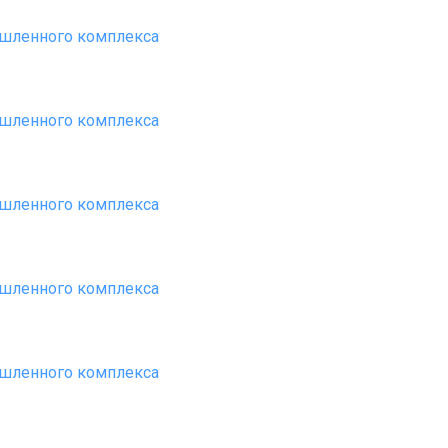
шленного комплекса
шленного комплекса
шленного комплекса
шленного комплекса
шленного комплекса