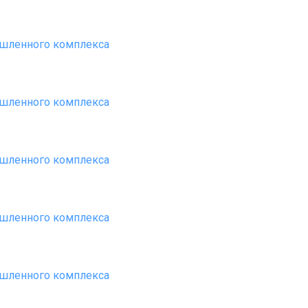
шленного комплекса
шленного комплекса
шленного комплекса
шленного комплекса
шленного комплекса