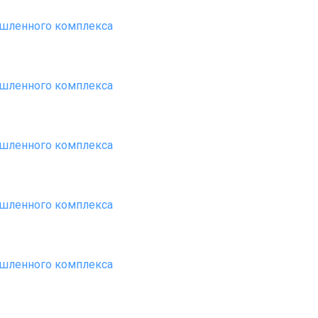
шленного комплекса
шленного комплекса
шленного комплекса
шленного комплекса
шленного комплекса