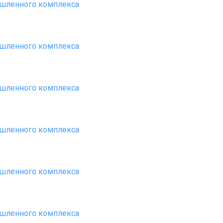
шленного комплекса
шленного комплекса
шленного комплекса
шленного комплекса
шленного комплекса
шленного комплекса