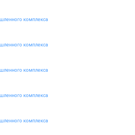
шленного комплекса
шленного комплекса
шленного комплекса
шленного комплекса
шленного комплекса