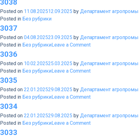
3038
Posted on
11.08.2025
12.09.2025
by
Департамент агропромы
Posted in
Без рубрики
3037
Posted on
04.08.2025
23.09.2025
by
Департамент агропромы
on
Posted in
Без рубрики
Leave a Comment
3037
3036
Posted on
10.02.2025
25.03.2025
by
Департамент агропромы
on
Posted in
Без рубрики
Leave a Comment
3036
3035
Posted on
22.01.2025
29.08.2025
by
Департамент агропромы
on
Posted in
Без рубрики
Leave a Comment
3035
3034
Posted on
22.01.2025
29.08.2025
by
Департамент агропромы
on
Posted in
Без рубрики
Leave a Comment
3034
3033