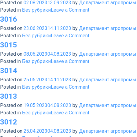
Posted on
02.08.2023
13.09.2023
by
Департамент агропромы
on
Posted in
Без рубрики
Leave a Comment
3017
3016
Posted on
23.06.2023
14.11.2023
by
Департамент агропромы
on
Posted in
Без рубрики
Leave a Comment
3016
3015
Posted on
08.06.2023
04.08.2023
by
Департамент агропромы
on
Posted in
Без рубрики
Leave a Comment
3015
3014
Posted on
25.05.2023
14.11.2023
by
Департамент агропромы
on
Posted in
Без рубрики
Leave a Comment
3014
3013
Posted on
19.05.2023
04.08.2023
by
Департамент агропромы
on
Posted in
Без рубрики
Leave a Comment
3013
3012
Posted on
25.04.2023
04.08.2023
by
Департамент агропромы