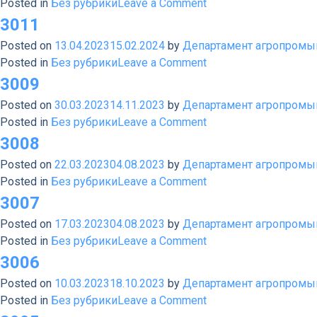
on
Posted in
Без рубрики
Leave a Comment
3012
3011
Posted on
13.04.2023
15.02.2024
by
Департамент агропромы
on
Posted in
Без рубрики
Leave a Comment
3011
3009
Posted on
30.03.2023
14.11.2023
by
Департамент агропромы
on
Posted in
Без рубрики
Leave a Comment
3009
3008
Posted on
22.03.2023
04.08.2023
by
Департамент агропромы
on
Posted in
Без рубрики
Leave a Comment
3008
3007
Posted on
17.03.2023
04.08.2023
by
Департамент агропромы
on
Posted in
Без рубрики
Leave a Comment
3007
3006
Posted on
10.03.2023
18.10.2023
by
Департамент агропромы
on
Posted in
Без рубрики
Leave a Comment
3006